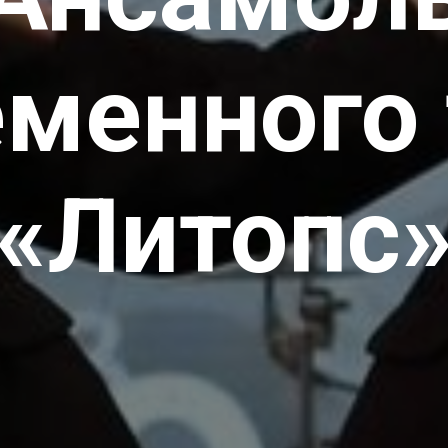
менного
«Литопс