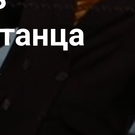
 танца
»