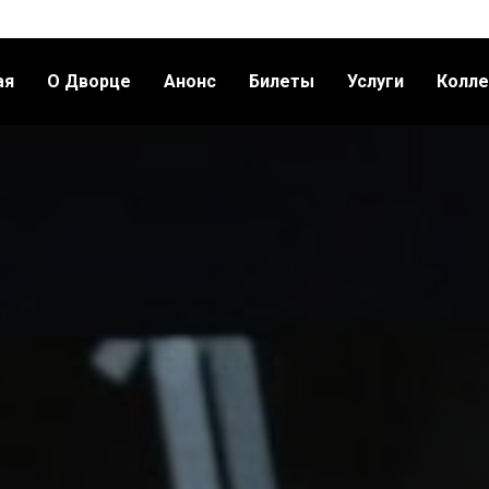
ая
О Дворце
Анонс
Билеты
Услуги
Колле