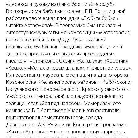
«Дерево» и сухому валянию броши «Стародуб».
Во дворе дома бабушки писателя Е.П. Потылицыной
работала творческая площадка «Любите Сибирь –
читайте Астафьева!». В программе были показаны
литературно-музыкальные композиции - «Фотография,
на которой меня нет», «Дядя Кузя – куриный
начальник», «Бабушкин праздник», «Возвращение в
детство», прозвучали отрывки из произведений
писателя - «Стрижонок Скрип», «Капалуха», «Хвостик»,
«Кража», «Монах в новых штанах», «Приветное слово».
Их представили лауреаты фестиваля из Дивногорска,
Красноярска, Железногорска, районов – Рыбинского,
Богучанского, Новосёловского, Краснотуранского и
Ужурского. Центральной площадкой фестиваля по
традиции стал «Зал под навесом» Мемориального
комплекса В.П.Астафьева.Участников фестиваля
приветствовал заместитель Главы города
Дивногорска А.К. Рымарчук. Концертная программа
«Виктор Астафьев – поэт человечности» открылась