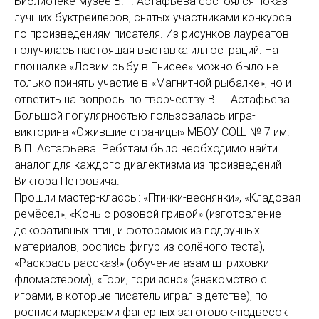
Библиотеке-музее В.П. Астафьева состоялся показ
лучших буктрейлеров, снятых участниками конкурса
по произведениям писателя. Из рисунков лауреатов
получилась настоящая выставка иллюстраций. На
площадке «Ловим рыбу в Енисее» можно было не
только принять участие в «Магнитной рыбалке», но и
ответить на вопросы по творчеству В.П. Астафьева.
Большой популярностью пользовалась игра-
викторина «Ожившие страницы» МБОУ СОШ № 7 им.
В.П. Астафьева. Ребятам было необходимо найти
аналог для каждого диалектизма из произведений
Виктора Петровича.
Прошли мастер-классы: «Птички-веснянки», «Кладовая
ремёсел», «Конь с розовой гривой» (изготовление
декоративных птиц и фоторамок из подручных
материалов, роспись фигур из солёного теста),
«Раскрась рассказ!» (обучение азам штриховки
фломастером), «Гори, гори ясно» (знакомство с
играми, в которые писатель играл в детстве), по
росписи маркерами фанерных заготовок-подвесок