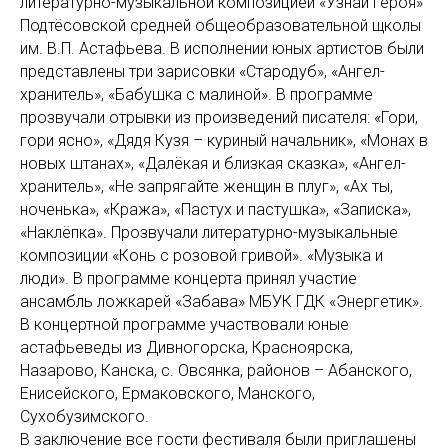
литературно-музыкальной композицией «Узнай героя»
Подтёсовской средней общеобразовательной щколы
им. В.П. Астафьева. В исполнении юных артистов были
представлены три зарисовки «Стародуб», «Ангел-
хранитель», «Бабушка с малиной». В программе
прозвучали отрывки из произведений писателя: «Гори,
гори ясно», «Дядя Кузя – куриный начальник», «Монах в
новых штанах», «Далёкая и близкая сказка», «Ангел-
хранитель», «Не запрягайте женщин в плуг», «Ах ты,
ноченька», «Кража», «Пастух и пастушка», «Записка»,
«Наклёпка». Прозвучали литературно-музыкальные
композиции «Конь с розовой гривой». «Музыка и
люди». В программе концерта принял участие
ансамбль ложкарей «Забава» МБУК ГДК «Энергетик».
В концертной программе участвовали юные
астафьеведы из Дивногорска, Красноярска,
Назарово, Канска, с. Овсянка, районов – Абанского,
Енисейского, Ермаковского, Манского,
Сухобузимского.
В заключение все гости фестиваля были приглашены