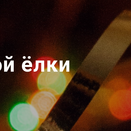
й ёлки